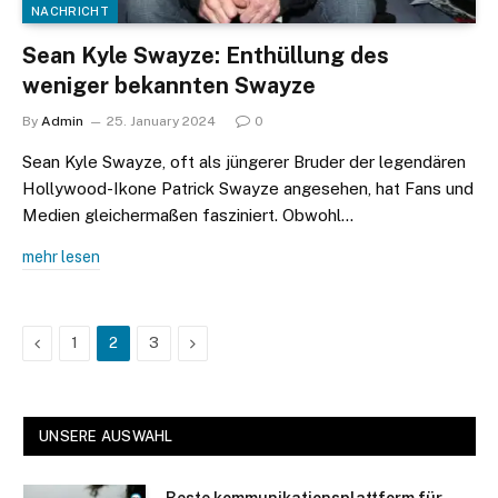
NACHRICHT
Sean Kyle Swayze: Enthüllung des
weniger bekannten Swayze
By
Admin
25. January 2024
0
Sean Kyle Swayze, oft als jüngerer Bruder der legendären
Hollywood-Ikone Patrick Swayze angesehen, hat Fans und
Medien gleichermaßen fasziniert. Obwohl…
mehr lesen
Previous
Next
1
2
3
UNSERE AUSWAHL