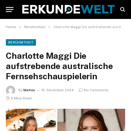
»
»
Home
Berühmtheit
Charlotte Maggi Die aufstrebende australische Fernsehschauspielerin
BERÜHMTHEIT
Charlotte Maggi Die
aufstrebende australische
Fernsehschauspielerin
By
Matteo
15. December 2024
No Comments
5 Mins Read