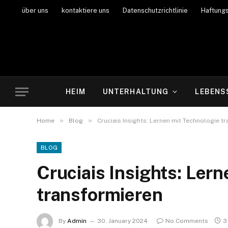
über uns
kontaktiere uns
Datenschutzrichtlinie
Haftung
HEIM
UNTERHALTUNG
LEBENS
»
»
Home
Blog
Cruciais Insights: Lernen mit Technologie t
BLOG
Cruciais Insights: Ler
transformieren
By
Admin
30. January 2024
No Comments
3