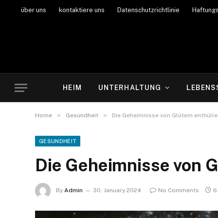
über uns
kontaktiere uns
Datenschutzrichtlinie
Haftung
HEIM
UNTERHALTUNG
LEBENS
»
»
Home
Gesundheit
Die Geheimnisse von Glútem enthülle
GESUNDHEIT
Die Geheimnisse von G
By
Admin
30. January 2024
No Comments
6