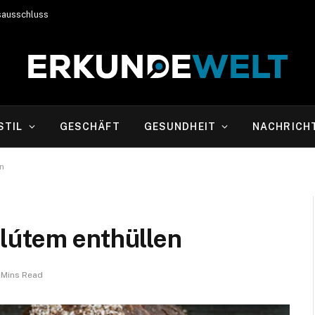
sausschluss
STIL
GESCHÄFT
GESUNDHEIT
NACHRICH
n
lútem enthüllen
 Mins Read