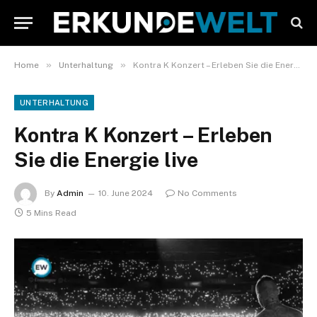
»
»
Home
Unterhaltung
Kontra K Konzert – Erleben Sie die Energie live
UNTERHALTUNG
Kontra K Konzert – Erleben
Sie die Energie live
By
Admin
10. June 2024
No Comments
5 Mins Read