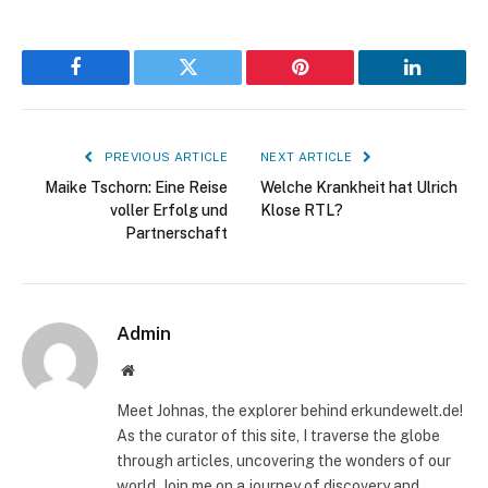
Facebook
Twitter
Pinterest
LinkedIn
PREVIOUS ARTICLE
NEXT ARTICLE
Maike Tschorn: Eine Reise
Welche Krankheit hat Ulrich
voller Erfolg und
Klose RTL?
Partnerschaft
Admin
Website
Meet Johnas, the explorer behind erkundewelt.de!
As the curator of this site, I traverse the globe
through articles, uncovering the wonders of our
world. Join me on a journey of discovery and