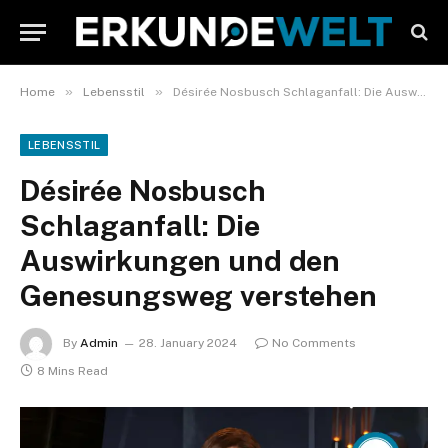
»
»
Home
Lebensstil
Désirée Nosbusch Schlaganfall: Die Auswirkungen und den Genesungsweg verstehen
LEBENSSTIL
Désirée Nosbusch
Schlaganfall: Die
Auswirkungen und den
Genesungsweg verstehen
By
Admin
28. January 2024
No Comments
8 Mins Read