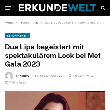
»
»
Home
Berühmtheit
Dua Lipa begeistert mit spektakulärem Look bei Met Gala 2023
BERÜHMTHEIT
Dua Lipa begeistert mit
spektakulärem Look bei Met
Gala 2023
By
Matteo
30. September 2024
No Comments
7 Mins Read