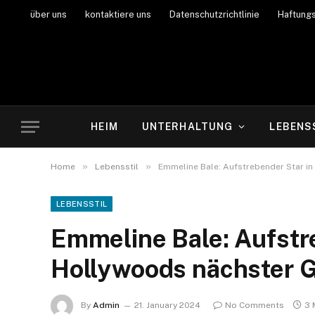
über uns
kontaktiere uns
Datenschutzrichtlinie
Haftung
HEIM
UNTERHALTUNG
LEBENS
»
»
Home
Lebensstil
Emmeline Bale: Aufstrebender Star i
LEBENSSTIL
Emmeline Bale: Aufstr
Hollywoods nächster G
By
Admin
21. January 2024
No Comments
3 