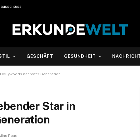
sausschluss
STIL
GESCHÄFT
GESUNDHEIT
NACHRICH
n Hollywoods nächster Generation
ebender Star in
eneration
Mins Read