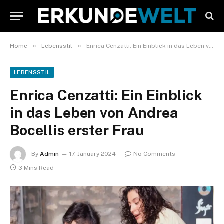
»
»
Home
Lebensstil
Enrica Cenzatti: Ein Einblick in das Leben von Andrea Bocellis erster Frau
LEBENSSTIL
Enrica Cenzatti: Ein Einblick
in das Leben von Andrea
Bocellis erster Frau
By
Admin
17. January 2024
No Comments
3 Mins Read