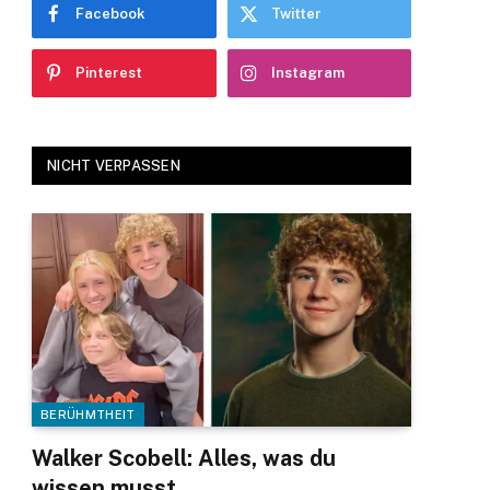
Facebook
Twitter
Pinterest
Instagram
NICHT VERPASSEN
BERÜHMTHEIT
Walker Scobell: Alles, was du
wissen musst