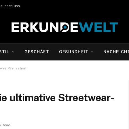
sausschluss
STIL
GESCHÄFT
GESUNDHEIT
NACHRICH
etwear-Sensation
e ultimative Streetwear-
s Read