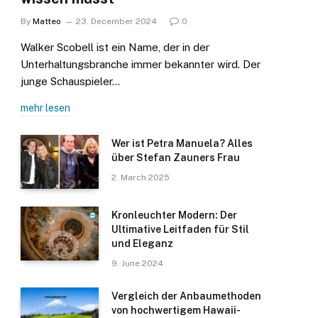
By
Matteo
23. December 2024
0
Walker Scobell ist ein Name, der in der
Unterhaltungsbranche immer bekannter wird. Der
junge Schauspieler…
mehr lesen
Wer ist Petra Manuela? Alles
über Stefan Zauners Frau
2. March 2025
Kronleuchter Modern: Der
Ultimative Leitfaden für Stil
und Eleganz
9. June 2024
Vergleich der Anbaumethoden
von hochwertigem Hawaii-