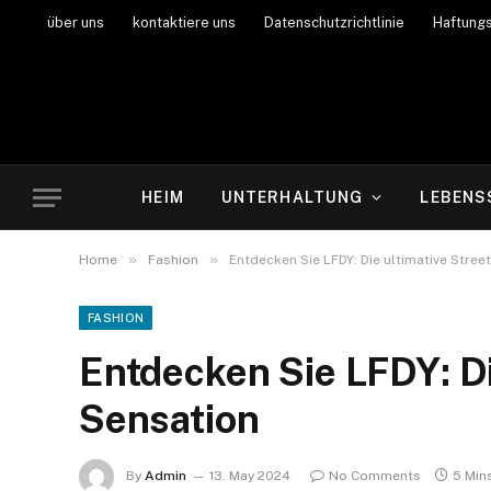
über uns
kontaktiere uns
Datenschutzrichtlinie
Haftung
HEIM
UNTERHALTUNG
LEBENS
»
»
Home
Fashion
Entdecken Sie LFDY: Die ultimative Stre
FASHION
Entdecken Sie LFDY: Di
Sensation
By
Admin
13. May 2024
No Comments
5 Min