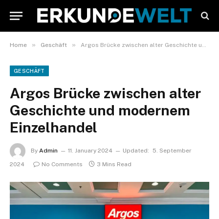
»
»
Home
Geschäft
Argos Brücke zwischen alter Geschichte und modernem Einzelhandel
GESCHÄFT
Argos Brücke zwischen alter
Geschichte und modernem
Einzelhandel
By
Admin
11. January 2024
Updated:
5. September
2024
No Comments
3 Mins Read