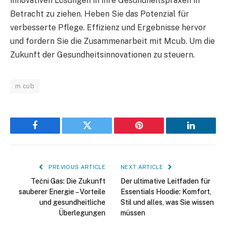
innovativen Lösungen in ihre Gesundheitspraxen in
Betracht zu ziehen. Heben Sie das Potenzial für
verbesserte Pflege. Effizienz und Ergebnisse hervor
und fordern Sie die Zusammenarbeit mit Mcub. Um die
Zukunft der Gesundheitsinnovationen zu steuern.
m cub
Facebook
Twitter
Pinterest
LinkedIn
PREVIOUS ARTICLE
NEXT ARTICLE
Tečni Gas: Die Zukunft
Der ultimative Leitfaden für
sauberer Energie – Vorteile
Essentials Hoodie: Komfort,
und gesundheitliche
Stil und alles, was Sie wissen
Überlegungen
müssen