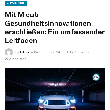
AUTOMOBIL
Mit M cub
Gesundheitsinnovationen
erschließen: Ein umfassender
Leitfaden
By
Admin
24. February 2024
No Comments
2 Mins Read