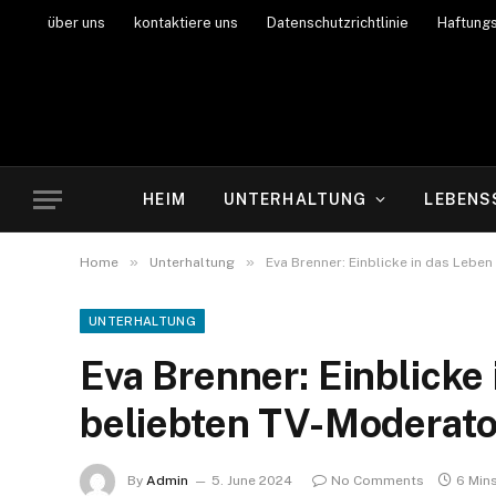
über uns
kontaktiere uns
Datenschutzrichtlinie
Haftung
HEIM
UNTERHALTUNG
LEBENS
»
»
Home
Unterhaltung
Eva Brenner: Einblicke in das Lebe
UNTERHALTUNG
Eva Brenner: Einblicke
beliebten TV-Moderato
By
Admin
5. June 2024
No Comments
6 Min