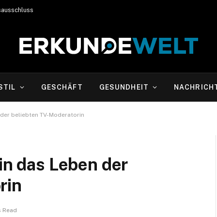
sausschluss
STIL
GESCHÄFT
GESUNDHEIT
NACHRICH
n der beliebten TV-Moderatorin
 in das Leben der
rin
s Read