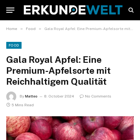
»
»
Home
Food
Gala Royal Apfel: Eine Premium-Apfelsorte mit Reichhaltigem Qualität
FOOD
Gala Royal Apfel: Eine
Premium-Apfelsorte mit
Reichhaltigem Qualität
By
Matteo
8. October 2024
No Comments
5 Mins Read