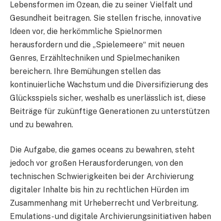
Lebensformen im Ozean, die zu seiner Vielfalt und
Gesundheit beitragen. Sie stellen frische, innovative
Ideen vor, die herkömmliche Spielnormen
herausfordern und die „Spielemeere“ mit neuen
Genres, Erzähltechniken und Spielmechaniken
bereichern. Ihre Bemühungen stellen das
kontinuierliche Wachstum und die Diversifizierung des
Glücksspiels sicher, weshalb es unerlässlich ist, diese
Beiträge für zukünftige Generationen zu unterstützen
und zu bewahren.
Die Aufgabe, die games oceans zu bewahren, steht
jedoch vor großen Herausforderungen, von den
technischen Schwierigkeiten bei der Archivierung
digitaler Inhalte bis hin zu rechtlichen Hürden im
Zusammenhang mit Urheberrecht und Verbreitung.
Emulations- und digitale Archivierungsinitiativen haben