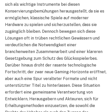
sich als wichtige Instrumente bei diesen
Konservierungsbemühungen herausgestellt, da sie es
ermöglichen, klassische Spiele auf moderner
Hardware zu spielen und sicherzustellen, dass sie
zugänglich bleiben. Dennoch bewegen sich diese
Lösungen oft in trüben rechtlichen Gewässern und
verdeutlichen die Notwendigkeit einer
branchenweiten Zusammenarbeit und einer klareren
Gesetzgebung zum Schutz des Glücksspielerbes.
Darüber hinaus droht der rasante technologische
Fortschritt, der zwar neue Gaming-Horizonte eröffnet,
aber auch eine Spur veralteter Formate und nicht
unterstützter Titel zu hinterlassen. Diese Situation
erfordert eine gemeinsame Verantwortung von
Entwicklern, Herausgebern und Akteuren, sich für
Erhaltungsmethoden einzusetzen, die sowohl die