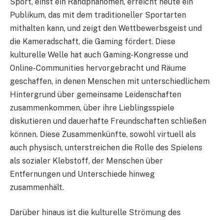
Sport, einst ein Randphänomen, erreicht heute ein
Publikum, das mit dem traditioneller Sportarten
mithalten kann, und zeigt den Wettbewerbsgeist und
die Kameradschaft, die Gaming fördert. Diese
kulturelle Welle hat auch Gaming-Kongresse und
Online-Communities hervorgebracht und Räume
geschaffen, in denen Menschen mit unterschiedlichem
Hintergrund über gemeinsame Leidenschaften
zusammenkommen, über ihre Lieblingsspiele
diskutieren und dauerhafte Freundschaften schließen
können. Diese Zusammenkünfte, sowohl virtuell als
auch physisch, unterstreichen die Rolle des Spielens
als sozialer Klebstoff, der Menschen über
Entfernungen und Unterschiede hinweg
zusammenhält.
Darüber hinaus ist die kulturelle Strömung des