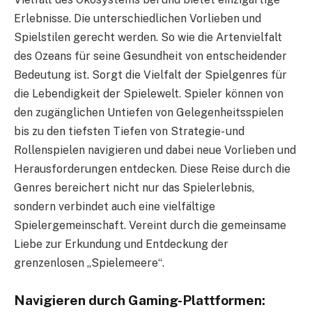
Erlebnisse. Die unterschiedlichen Vorlieben und
Spielstilen gerecht werden. So wie die Artenvielfalt
des Ozeans für seine Gesundheit von entscheidender
Bedeutung ist. Sorgt die Vielfalt der Spielgenres für
die Lebendigkeit der Spielewelt. Spieler können von
den zugänglichen Untiefen von Gelegenheitsspielen
bis zu den tiefsten Tiefen von Strategie- und
Rollenspielen navigieren und dabei neue Vorlieben und
Herausforderungen entdecken. Diese Reise durch die
Genres bereichert nicht nur das Spielerlebnis,
sondern verbindet auch eine vielfältige
Spielergemeinschaft. Vereint durch die gemeinsame
Liebe zur Erkundung und Entdeckung der
grenzenlosen „Spielemeere“.
Navigieren durch Gaming-Plattformen: