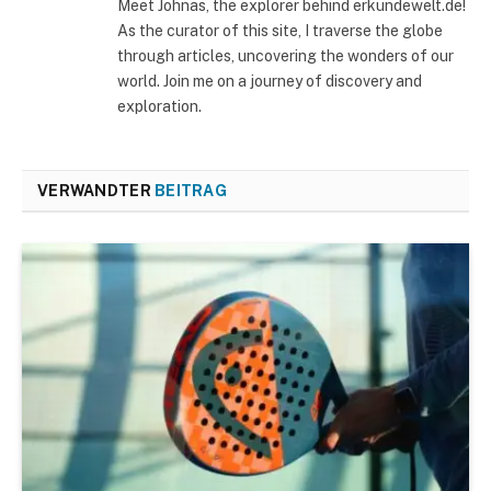
Meet Johnas, the explorer behind erkundewelt.de!
As the curator of this site, I traverse the globe
through articles, uncovering the wonders of our
world. Join me on a journey of discovery and
exploration.
VERWANDTER
BEITRAG