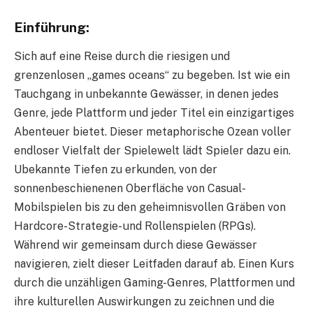
Einführung:
Sich auf eine Reise durch die riesigen und
grenzenlosen „games oceans“ zu begeben. Ist wie ein
Tauchgang in unbekannte Gewässer, in denen jedes
Genre, jede Plattform und jeder Titel ein einzigartiges
Abenteuer bietet. Dieser metaphorische Ozean voller
endloser Vielfalt der Spielewelt lädt Spieler dazu ein.
Ubekannte Tiefen zu erkunden, von der
sonnenbeschienenen Oberfläche von Casual-
Mobilspielen bis zu den geheimnisvollen Gräben von
Hardcore-Strategie- und Rollenspielen (RPGs).
Während wir gemeinsam durch diese Gewässer
navigieren, zielt dieser Leitfaden darauf ab. Einen Kurs
durch die unzähligen Gaming-Genres, Plattformen und
ihre kulturellen Auswirkungen zu zeichnen und die