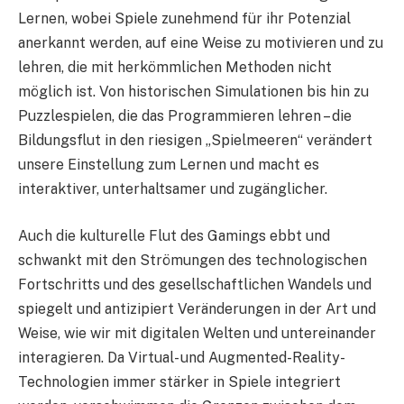
Lernen, wobei Spiele zunehmend für ihr Potenzial
anerkannt werden, auf eine Weise zu motivieren und zu
lehren, die mit herkömmlichen Methoden nicht
möglich ist. Von historischen Simulationen bis hin zu
Puzzlespielen, die das Programmieren lehren – die
Bildungsflut in den riesigen „Spielmeeren“ verändert
unsere Einstellung zum Lernen und macht es
interaktiver, unterhaltsamer und zugänglicher.
Auch die kulturelle Flut des Gamings ebbt und
schwankt mit den Strömungen des technologischen
Fortschritts und des gesellschaftlichen Wandels und
spiegelt und antizipiert Veränderungen in der Art und
Weise, wie wir mit digitalen Welten und untereinander
interagieren. Da Virtual- und Augmented-Reality-
Technologien immer stärker in Spiele integriert