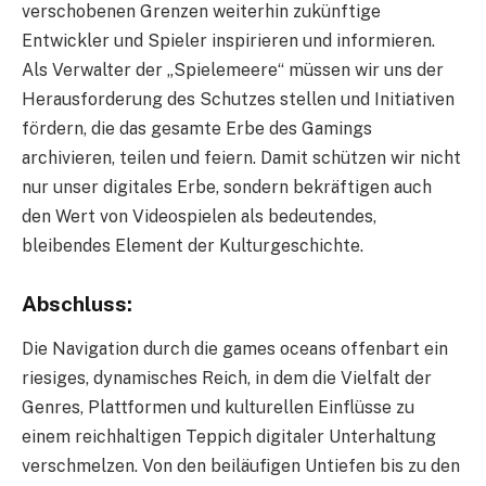
verschobenen Grenzen weiterhin zukünftige
Entwickler und Spieler inspirieren und informieren.
Als Verwalter der „Spielemeere“ müssen wir uns der
Herausforderung des Schutzes stellen und Initiativen
fördern, die das gesamte Erbe des Gamings
archivieren, teilen und feiern. Damit schützen wir nicht
nur unser digitales Erbe, sondern bekräftigen auch
den Wert von Videospielen als bedeutendes,
bleibendes Element der Kulturgeschichte.
Abschluss:
Die Navigation durch die games oceans offenbart ein
riesiges, dynamisches Reich, in dem die Vielfalt der
Genres, Plattformen und kulturellen Einflüsse zu
einem reichhaltigen Teppich digitaler Unterhaltung
verschmelzen. Von den beiläufigen Untiefen bis zu den