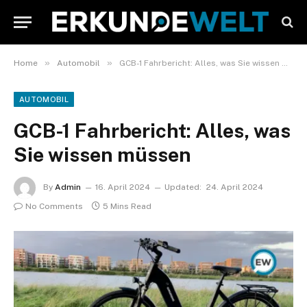
»
»
Home
Automobil
GCB-1 Fahrbericht: Alles, was Sie wissen müssen
AUTOMOBIL
GCB-1 Fahrbericht: Alles, was
Sie wissen müssen
By
Admin
16. April 2024
Updated:
24. April 2024
No Comments
5 Mins Read