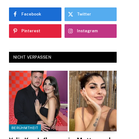
Facebook
Twitter
Pinterest
Instagram
NICHT VERPASSEN
BERÜHMTHEIT