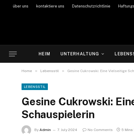
über uns
kontaktiere uns
Datenschutzrichtlinie
Haftung
HEIM
UNTERHALTUNG
LEBENS
»
»
Home
Lebensstil
Gesine Cukrowski: Eine Vielseitige Sc
LEBENSSTIL
Gesine Cukrowski: Eine
Schauspielerin
By
Admin
7. July 2024
No Comments
5 Mins