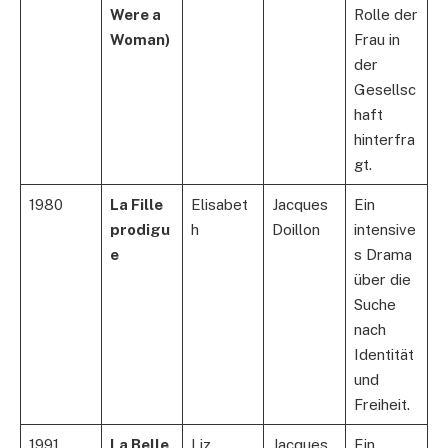
Were a
Rolle der
Woman)
Frau in
der
Gesellsc
haft
hinterfra
gt.
1980
La Fille
Elisabet
Jacques
Ein
prodigu
h
Doillon
intensive
e
s Drama
über die
Suche
nach
Identität
und
Freiheit.
1991
La Belle
Liz
Jacques
Ein