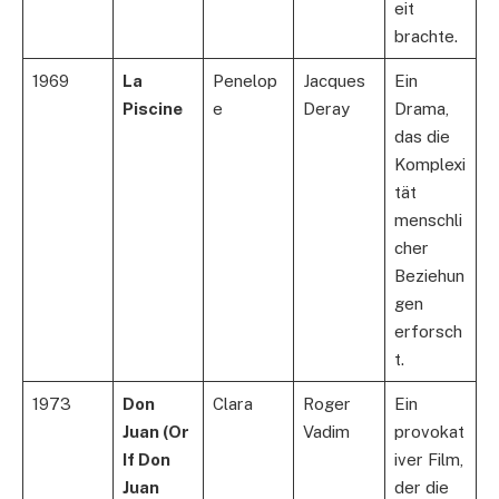
eit
brachte.
1969
La
Penelop
Jacques
Ein
Piscine
e
Deray
Drama,
das die
Komplexi
tät
menschli
cher
Beziehun
gen
erforsch
t.
1973
Don
Clara
Roger
Ein
Juan (Or
Vadim
provokat
If Don
iver Film,
Juan
der die