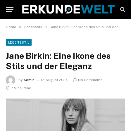
»
»
Home
Lebensstil
Jane Birkin: Eine Ikone des Stils und der Eleganz
LEBENSSTIL
Jane Birkin: Eine Ikone des
Stils und der Eleganz
By
Admin
12. August 2024
No Comments
7 Mins Read