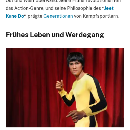
Ost und West überwand. Seine Filme revolutionierten
das Action-Genre, und seine Philosophie des
“
Jeet
Kune Do
“
prägte
Generationen
von Kampfsportlern.
Frühes Leben und Werdegang