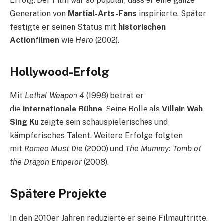
Erfolg. Der Film war so populär, dass er eine ganze
Generation von
Martial-Arts-Fans
inspirierte. Später
festigte er seinen Status mit
historischen
Actionfilmen
wie
Hero
(2002).
Hollywood-Erfolg
Mit
Lethal Weapon 4
(1998) betrat er
die
internationale Bühne
. Seine Rolle als
Villain Wah
Sing Ku
zeigte sein schauspielerisches und
kämpferisches Talent. Weitere Erfolge folgten
mit
Romeo Must Die
(2000) und
The Mummy: Tomb of
the Dragon Emperor
(2008).
Spätere Projekte
In den 2010er Jahren reduzierte er seine Filmauftritte,