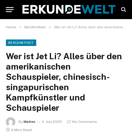
»
»
Home
Berühmtheit
Wer ist Jet Li? Alles über den amerikanischen Schauspieler, chinesisch-singapurischen Kampfkünstler und Schauspieler
BERÜHMTHEIT
Wer ist Jet Li? Alles über den
amerikanischen
Schauspieler, chinesisch-
singapurischen
Kampfkünstler und
Schauspieler
By
Matteo
3. July 2025
No Comments
4 Mins Read