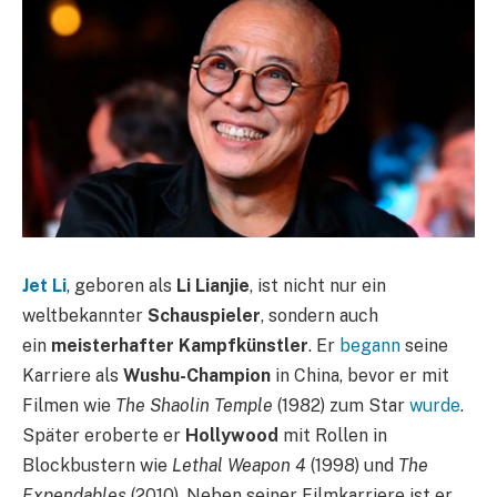
Jet Li
, geboren als
Li Lianjie
, ist nicht nur ein
weltbekannter
Schauspieler
, sondern auch
ein
meisterhafter Kampfkünstler
. Er
begann
seine
Karriere als
Wushu-Champion
in China, bevor er mit
Filmen wie
The Shaolin Temple
(1982) zum Star
wurde
.
Später eroberte er
Hollywood
mit Rollen in
Blockbustern wie
Lethal Weapon 4
(1998) und
The
Expendables
(2010). Neben seiner Filmkarriere ist er