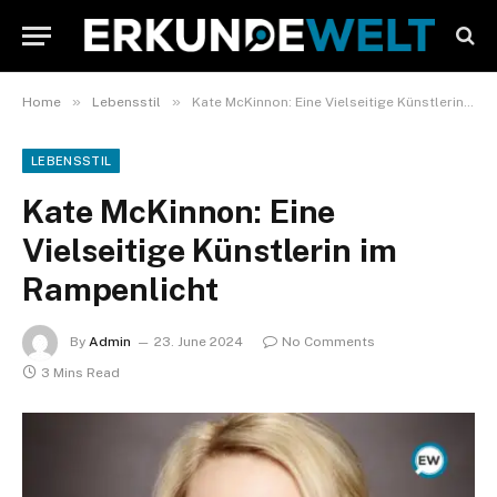
»
»
Home
Lebensstil
Kate McKinnon: Eine Vielseitige Künstlerin im Rampenlicht
LEBENSSTIL
Kate McKinnon: Eine
Vielseitige Künstlerin im
Rampenlicht
By
Admin
23. June 2024
No Comments
3 Mins Read