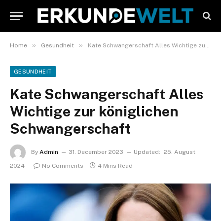
»
»
Home
Gesundheit
Kate Schwangerschaft Alles Wichtige zur königlichen Schwangerschaft
GESUNDHEIT
Kate Schwangerschaft Alles
Wichtige zur königlichen
Schwangerschaft
By
Admin
31. December 2023
Updated:
25. August
2024
No Comments
4 Mins Read