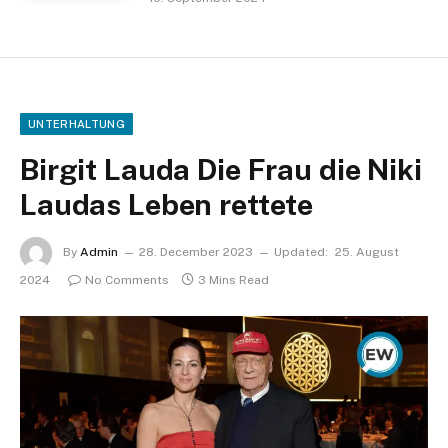
UNTERHALTUNG
Birgit Lauda Die Frau die Niki
Laudas Leben rettete
By
Admin
28. December 2023
Updated:
25. August
2024
No Comments
3 Mins Read