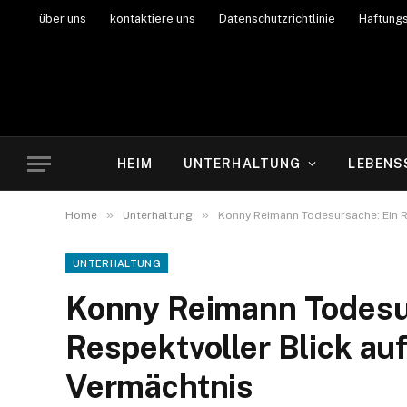
über uns
kontaktiere uns
Datenschutzrichtlinie
Haftung
HEIM
UNTERHALTUNG
LEBENS
»
»
Home
Unterhaltung
Konny Reimann Todesursache: Ein R
UNTERHALTUNG
Konny Reimann Todesu
Respektvoller Blick au
Vermächtnis