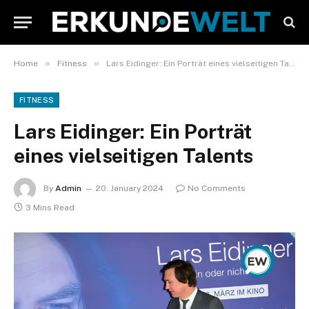
»
»
Home
Fitness
Lars Eidinger: Ein Porträt eines vielseitigen Talents
FITNESS
Lars Eidinger: Ein Porträt
eines vielseitigen Talents
By
Admin
20. January 2024
No Comments
3 Mins Read