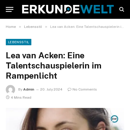
»
»
Home
Lebensstil
Lea van Acken: Eine Talentschauspielerin im Rampenlicht
LEBENSSTIL
Lea van Acken: Eine
Talentschauspielerin im
Rampenlicht
By
Admin
20. July 2024
No Comments
4 Mins Read