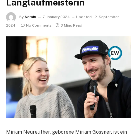
Langlaufmeisterin
By
Admin
7. January 2024
Updated:
2. September
2024
No Comments
3 Mins Read
Miriam Neureuther, geborene Miriam Gössner, ist ein