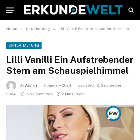
»
»
Home
Unterhaltung
Lilli Vanilli Ein Aufstrebender Stern am Schauspielhimmel
UNTERHALTUNG
Lilli Vanilli Ein Aufstrebender
Stern am Schauspielhimmel
By
Admin
7. January 2024
Updated:
2. September
2024
No Comments
2 Mins Read