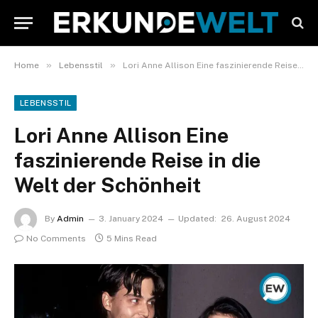
»
»
Home
Lebensstil
Lori Anne Allison Eine faszinierende Reise in die Welt der Schönheit
LEBENSSTIL
Lori Anne Allison Eine
faszinierende Reise in die
Welt der Schönheit
By
Admin
3. January 2024
Updated:
26. August 2024
No Comments
5 Mins Read