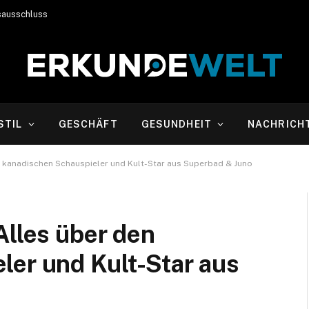
sausschluss
STIL
GESCHÄFT
GESUNDHEIT
NACHRICH
en kanadischen Schauspieler und Kult-Star aus Superbad & Juno
Alles über den
ler und Kult-Star aus