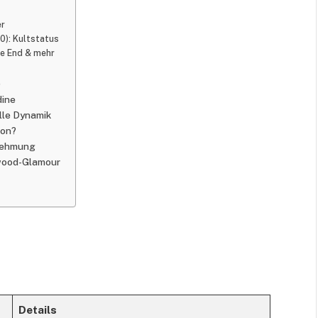
er
0): Kultstatus
the End & mehr
)
dine
lle Dynamik
ion?
rnehmung
ywood-Glamour
Details