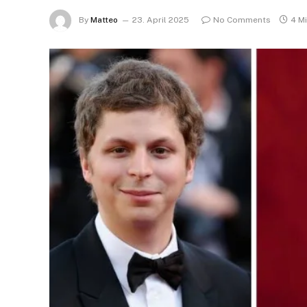
By
Matteo
23. April 2025
No Comments
4 M