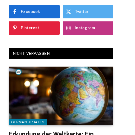
Facebook
Twitter
Pinterest
Instagram
NICHT VERPASSEN
GERMAN UPDATES
Erkundung der Weltkarte: Ein