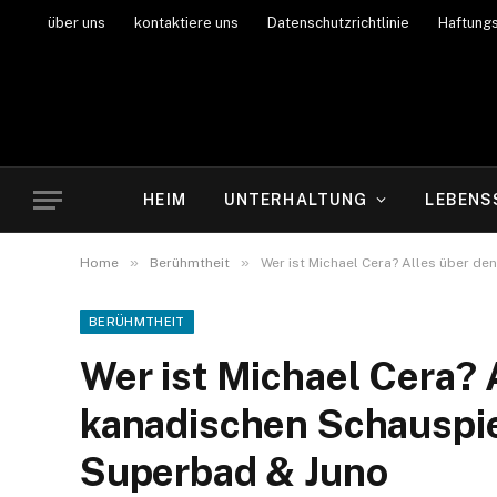
über uns
kontaktiere uns
Datenschutzrichtlinie
Haftung
HEIM
UNTERHALTUNG
LEBENS
»
»
Home
Berühmtheit
Wer ist Michael Cera? Alles über d
BERÜHMTHEIT
Wer ist Michael Cera? 
kanadischen Schauspie
Superbad & Juno