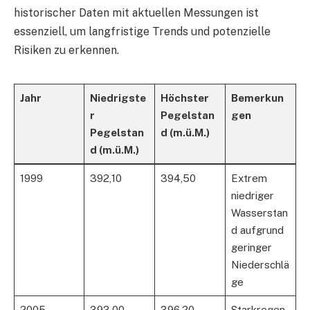
historischer Daten mit aktuellen Messungen ist
essenziell, um langfristige Trends und potenzielle
Risiken zu erkennen.
Jahr
Niedrigste
Höchster
Bemerkun
r
Pegelstan
gen
Pegelstan
d (m.ü.M.)
d (m.ü.M.)
1999
392,10
394,50
Extrem
niedriger
Wasserstan
d aufgrund
geringer
Niederschlä
ge
2005
393,00
396,20
Starkregen