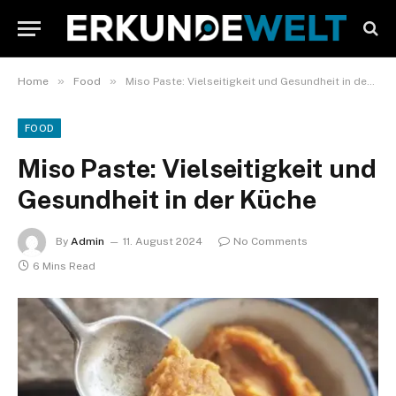
»
»
Home
Food
Miso Paste: Vielseitigkeit und Gesundheit in der Küche
FOOD
Miso Paste: Vielseitigkeit und
Gesundheit in der Küche
By
Admin
11. August 2024
No Comments
6 Mins Read