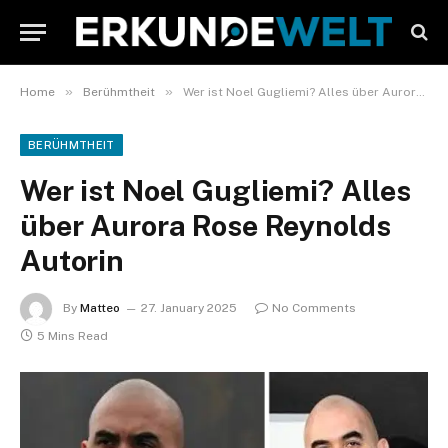
»
»
Home
Berühmtheit
Wer ist Noel Gugliemi? Alles über Aurora Rose Reynolds Autorin
BERÜHMTHEIT
Wer ist Noel Gugliemi? Alles
über Aurora Rose Reynolds
Autorin
By
Matteo
27. January 2025
No Comments
5 Mins Read