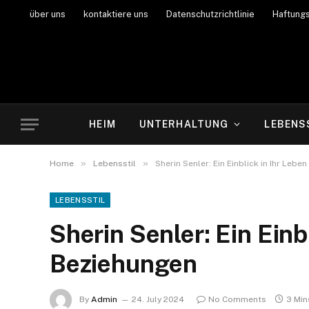
über uns
kontaktiere uns
Datenschutzrichtlinie
Haftung
HEIM
UNTERHALTUNG
LEBENS
»
»
Home
Lebensstil
Sherin Senler: Ein Einblick in Ihr Lebe
LEBENSSTIL
Sherin Senler: Ein Einb
Beziehungen
By
Admin
24. July 2024
No Comments
3 Min