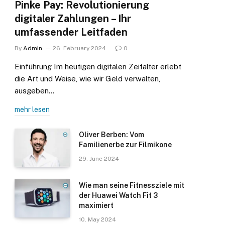
Pinke Pay: Revolutionierung
digitaler Zahlungen – Ihr
umfassender Leitfaden
By
Admin
26. February 2024
0
Einführung Im heutigen digitalen Zeitalter erlebt
die Art und Weise, wie wir Geld verwalten,
ausgeben…
mehr lesen
Oliver Berben: Vom
Familienerbe zur Filmikone
29. June 2024
Wie man seine Fitnessziele mit
der Huawei Watch Fit 3
maximiert
10. May 2024