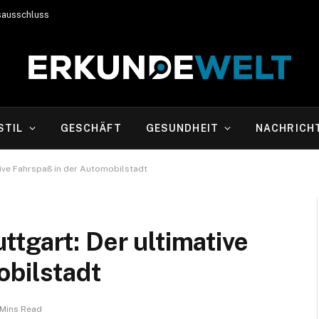
sausschluss
STIL
GESCHÄFT
GESUNDHEIT
NACHRICH
ive Fahrspaß in der Automobilstadt
tgart: Der ultimative
obilstadt
 Mins Read