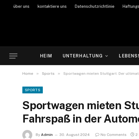
über uns
kontaktiere uns
Datenschutzrichtlinie
Haftung
HEIM
UNTERHALTUNG
LEBENS
»
»
Home
Sports
Sportwagen mieten Stuttgart: Der ultimat
SPORTS
Sportwagen mieten Stut
Fahrspaß in der Autom
By
Admin
30. August 2024
No Comments
2