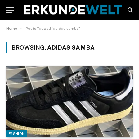
»
Home
Posts Tagged "adidas samba"
BROWSING:
ADIDAS SAMBA
FASHION