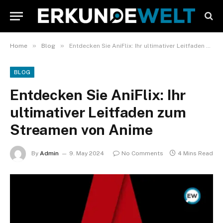
»
»
Home
Blog
Entdecken Sie AniFlix: Ihr ultimativer Leitfaden zum Streamen von Anime
BLOG
Entdecken Sie AniFlix: Ihr
ultimativer Leitfaden zum
Streamen von Anime
By
Admin
9. May 2024
No Comments
4 Mins Read