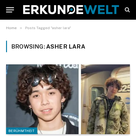
»
Home
Posts Tagged "asher lara"
BROWSING:
ASHER LARA
BERÜHMTHEIT