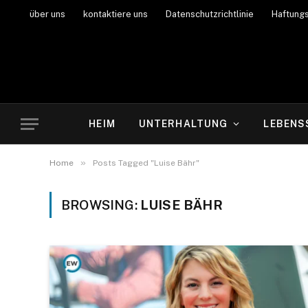
über uns
kontaktiere uns
Datenschutzrichtlinie
Haftung
HEIM
UNTERHALTUNG
LEBENS
»
Home
Posts Tagged "Luise Bähr"
BROWSING:
LUISE BÄHR