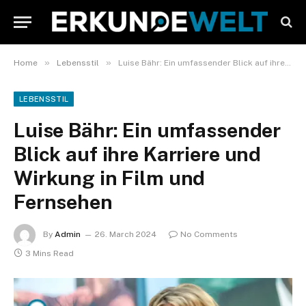
»
»
Home
Lebensstil
Luise Bähr: Ein umfassender Blick auf ihre Karriere und Wirkung in Film und Fernsehen
LEBENSSTIL
Luise Bähr: Ein umfassender
Blick auf ihre Karriere und
Wirkung in Film und
Fernsehen
By
Admin
26. March 2024
No Comments
3 Mins Read