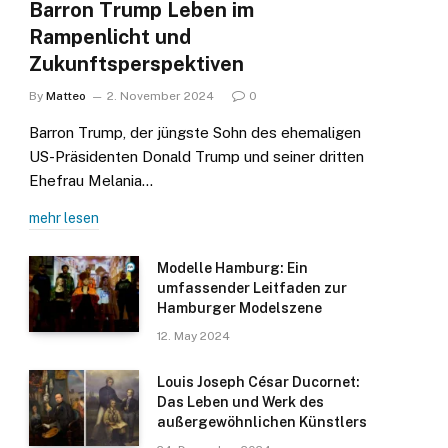
Barron Trump Leben im
Rampenlicht und
Zukunftsperspektiven
By
Matteo
2. November 2024
0
Barron Trump, der jüngste Sohn des ehemaligen
US-Präsidenten Donald Trump und seiner dritten
Ehefrau Melania…
mehr lesen
Modelle Hamburg: Ein
umfassender Leitfaden zur
Hamburger Modelszene
12. May 2024
Louis Joseph César Ducornet:
Das Leben und Werk des
außergewöhnlichen Künstlers