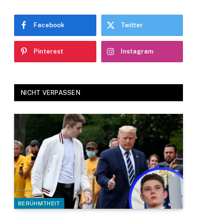
Facebook
Twitter
Pinterest
Instagram
NICHT VERPASSEN
BERÜHMTHEIT