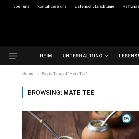
über uns
kontaktiere uns
Datenschutzrichtlinie
Haftung
HEIM
UNTERHALTUNG
LEBENS
»
Home
Posts Tagged "Mate Tee"
BROWSING:
MATE TEE