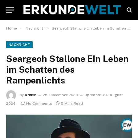
»
»
Home
Nachricht
Seargeoh Stallone Ein Leben im Schatten des Rampenlichts
NACHRICHT
Seargeoh Stallone Ein Leben
im Schatten des
Rampenlichts
By
Admin
25. December 2023
Updated:
24. August
2024
No Comments
5 Mins Read