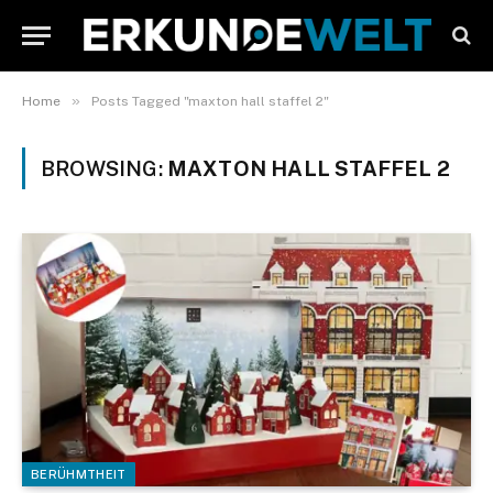
»
Home
Posts Tagged "maxton hall staffel 2"
BROWSING:
MAXTON HALL STAFFEL 2
BERÜHMTHEIT