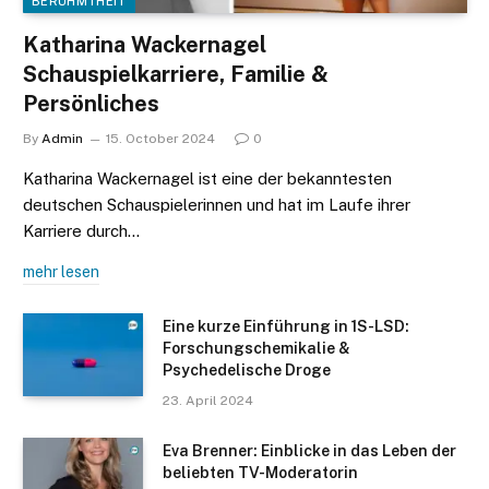
BERÜHMTHEIT
Katharina Wackernagel
Schauspielkarriere, Familie &
Persönliches
By
Admin
15. October 2024
0
Katharina Wackernagel ist eine der bekanntesten
deutschen Schauspielerinnen und hat im Laufe ihrer
Karriere durch…
mehr lesen
Eine kurze Einführung in 1S-LSD:
Forschungschemikalie &
Psychedelische Droge
23. April 2024
Eva Brenner: Einblicke in das Leben der
beliebten TV-Moderatorin