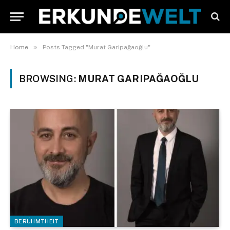
»
Home
Posts Tagged "Murat Garipağaoğlu"
BROWSING:
MURAT GARIPAĞAOĞLU
BERÜHMTHEIT