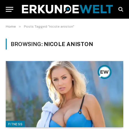
»
Home
Posts Tagged "nicole aniston"
BROWSING:
NICOLE ANISTON
FITNESS