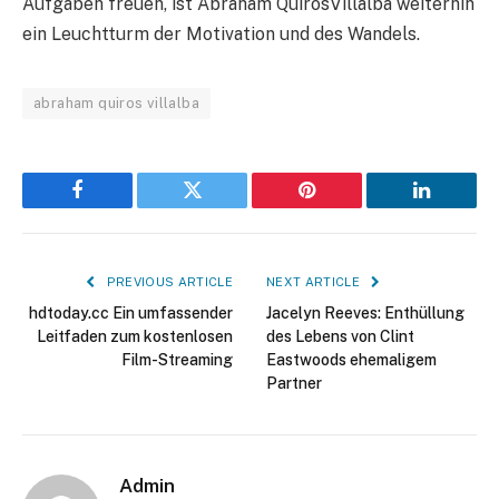
Aufgaben freuen, ist Abraham QuirosVillalba weiterhin
ein Leuchtturm der Motivation und des Wandels.
abraham quiros villalba
Facebook
Twitter
Pinterest
LinkedIn
PREVIOUS ARTICLE
NEXT ARTICLE
hdtoday.cc Ein umfassender
Jacelyn Reeves: Enthüllung
Leitfaden zum kostenlosen
des Lebens von Clint
Film-Streaming
Eastwoods ehemaligem
Partner
Admin