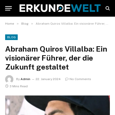
»
»
Home
Blog
Abraham Quiros Villalba: Ein visionärer Führer, der die Zukunft gestaltet
BLOG
Abraham Quiros Villalba: Ein
visionärer Führer, der die
Zukunft gestaltet
By
Admin
22. January 2024
No Comments
3 Mins Read