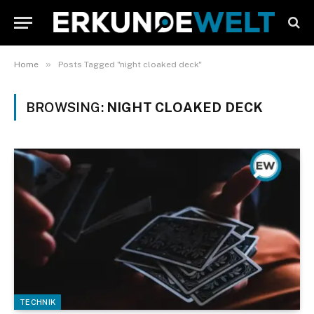
»
Home
Posts Tagged "night cloaked deck"
BROWSING:
NIGHT CLOAKED DECK
TECHNIK