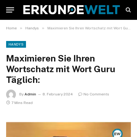
»
»
Home
Handys
Maximieren Sie Ihren Wortschatz mit Wort Guru Täglich:
HANDYS
Maximieren Sie Ihren
Wortschatz mit Wort Guru
Täglich:
By
Admin
8. February 2024
No Comments
7 Mins Read