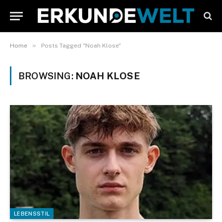
»
Home
Posts Tagged "Noah Klose"
BROWSING:
NOAH KLOSE
LEBENSSTIL