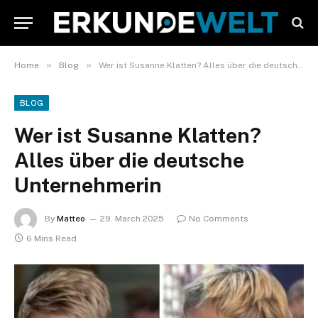
»
»
Home
Blog
Wer ist Susanne Klatten? Alles über die deutsche Unternehmerin
BLOG
Wer ist Susanne Klatten?
Alles über die deutsche
Unternehmerin
By
Matteo
29. March 2025
No Comments
6 Mins Read