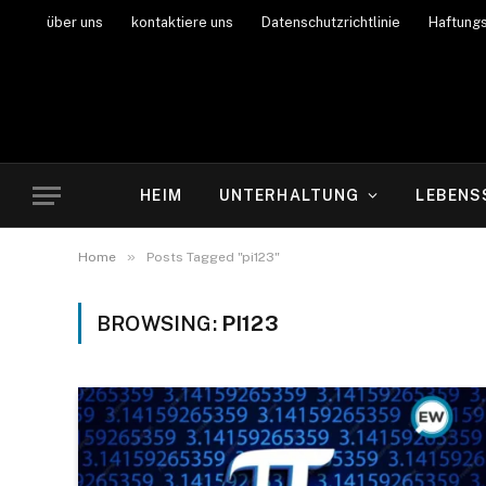
über uns
kontaktiere uns
Datenschutzrichtlinie
Haftung
HEIM
UNTERHALTUNG
LEBENS
»
Home
Posts Tagged "pi123"
BROWSING:
PI123