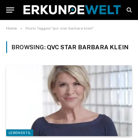
»
Home
Posts Tagged "qvc star barbara klein"
BROWSING:
QVC STAR BARBARA KLEIN
LEBENSSTIL