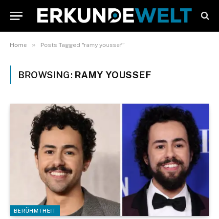
»
Home
Posts Tagged "ramy youssef"
BROWSING:
RAMY YOUSSEF
BERÜHMTHEIT