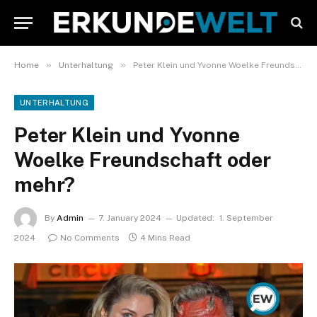
»
»
Home
Unterhaltung
Peter Klein und Yvonne Woelke Freundschaft oder mehr?
UNTERHALTUNG
Peter Klein und Yvonne
Woelke Freundschaft oder
mehr?
By
Admin
7. January 2024
Updated:
1. September
2024
No Comments
4 Mins Read